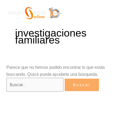
Ir
Buscar
Mai
al
por:
Men
contenido
investigaciones
familiares
Parece que no hemos podido encontrar lo que estás
buscando. Quizá pueda ayudarte una búsqueda.